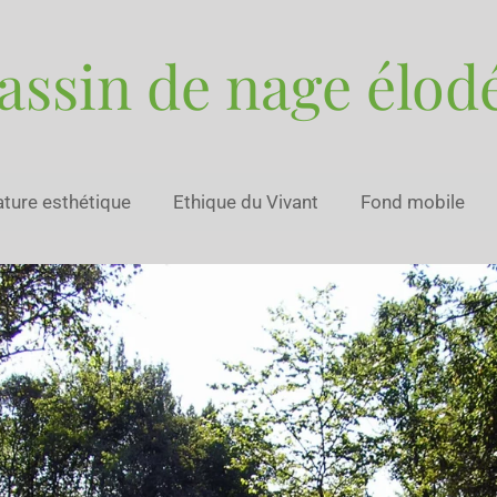
assin de nage élod
ature esthétique
Ethique du Vivant
Fond mobile